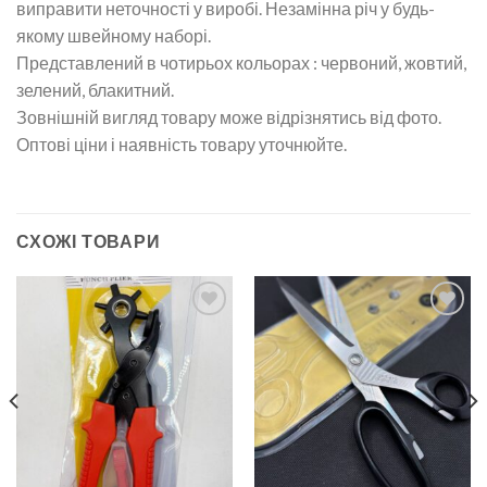
виправити неточності у виробі. Незамінна річ у будь-
якому швейному наборі.
Представлений в чотирьох кольорах : червоний, жовтий,
зелений, блакитний.
Зовнішній вигляд товару може відрізнятись від фото.
Оптові ціни і наявність товару уточнюйте.
СХОЖІ ТОВАРИ
Додати
Додати
до
до
списку
списку
бажань
бажань