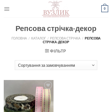
Skip
0
to
content
Репсова стрічка-декор
ГОЛОВНА
/
КАТАЛОГ
/
РЕПСОВА СТРІЧКА
/
РЕПСОВА
СТРІЧКА-ДЕКОР
ФІЛЬТР
Додати
до
списку
бажань