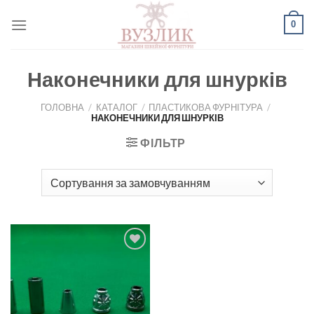
Skip
0
to
content
Наконечники для шнурків
ГОЛОВНА
/
КАТАЛОГ
/
ПЛАСТИКОВА ФУРНІТУРА
/
НАКОНЕЧНИКИ ДЛЯ ШНУРКІВ
ФІЛЬТР
Додати
до
списку
бажань