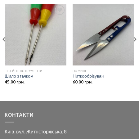
Додати
Додати
до
до
списку
списку
бажань
бажань
ШВЕЙНІ ІНСТРУМЕНТИ
НОЖИЦІ
Шило з гачком
Ниткообрізувач
45.00
грн.
60.00
грн.
КОНТАКТИ
Київ, вул. Житнєторжська, 8