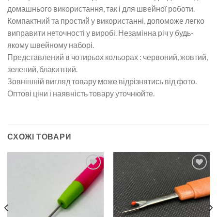
домашнього використання, так і для швейної роботи.
Компактний та простий у використанні, допоможе легко
виправити неточності у виробі. Незамінна річ у будь-
якому швейному наборі.
Представлений в чотирьох кольорах : червоний, жовтий,
зелений, блакитний.
Зовнішній вигляд товару може відрізнятись від фото.
Оптові ціни і наявність товару уточнюйте.
СХОЖІ ТОВАРИ
Додати
Додати
до
до
списку
списку
бажань
бажань