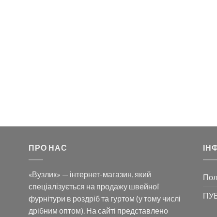
ПРО НАС
ІН
«Вузлик» — інтернет-магазин, який
Пол
спеціалізується на продажу швейної
ПУБ
фурнітури в роздріб та гуртом (у тому числі
дрібним оптом). На сайті представлено