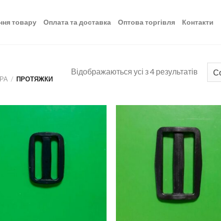
ння товару
Оплата та доставка
Оптова торгівля
Контакти
Відображаються усі з 4 результатів
УРА
/
ПРОТЯЖКИ
Додати
Дод
до
д
списку
спи
бажань
баж