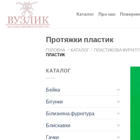
Skip
to
Каталог
Про нас
Поверне
content
Протяжки пластик
ГОЛОВНА
/
КАТАЛОГ
/
ПЛАСТИКОВА ФУРНІТ
ПЛАСТИК
КАТАЛОГ
Бейка
Бігунки
Білизняна фурнітура
Блискавки
Гачки