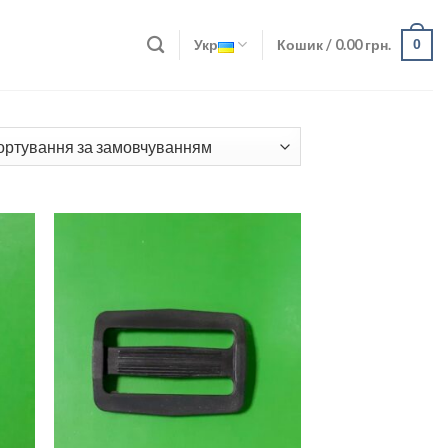
Укр
Кошик /
0.00
грн.
0
ати
Додати
о
до
ску
списку
ань
бажань