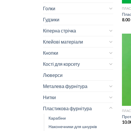
Голки
ПЛАС
Плас
Гудзики
8.00
Кіперна стрічка
Клейові матеріали
Кнопки
Кості для корсету
Люверси
Металева фурнітура
Нитки
Пластикова фурнітура
ПЛАС
Прот
Карабіни
10.0
Наконечники для шнурків