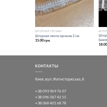
ШТОРНАЯ ТЕСЬМА
ШТОР
авномерная хлопок
Штор
Шторная лента органза 2 см
(шах
15.00
грн.
18.0
КОНТАКТЫ
Киев, вул. Житнєторжська, 8
+38 093 969 76 07
+38 096 587 42 55
+38 068 401 68 78