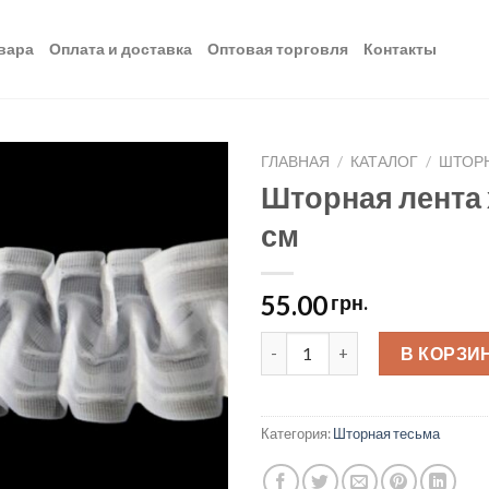
вара
Оплата и доставка
Оптовая торговля
Контакты
ГЛАВНАЯ
/
КАТАЛОГ
/
ШТОР
Шторная лента 
Добавить
см
в список
желаний
55.00
грн.
Шторная лента хлопок (шахмат
В КОРЗИ
Категория:
Шторная тесьма