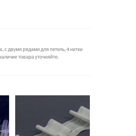
, с двумя рядами для петель, 4 нитки
наличие товара уточняйте.
ить
Добавить
ок
в список
ий
желаний