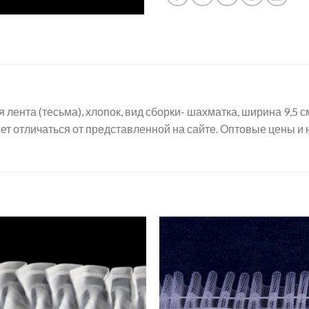
ента (тесьма), хлопок, вид сборки- шахматка, ширина 9,5 см.
т отличаться от представленной на сайте. Оптовые цены и 
Добавить
Добав
в список
в спис
желаний
желан