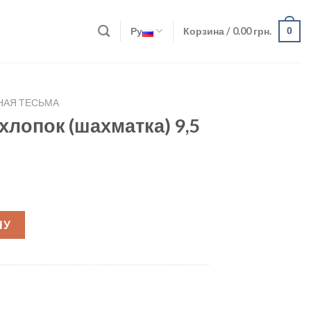
Ру
Корзина /
0.00
грн.
0
НАЯ ТЕСЬМА
хлопок (шахматка) 9,5
ка) 9,5 см quantity
НУ