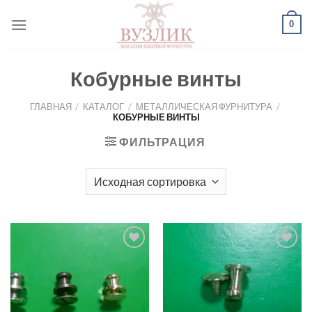
Skip
0
to
content
Кобурные винты
ГЛАВНАЯ
/
КАТАЛОГ
/
МЕТАЛЛИЧЕСКАЯ ФУРНИТУРА
/
КОБУРНЫЕ ВИНТЫ
ФИЛЬТРАЦИЯ
Добавить
Добавить
в список
в список
желаний
желаний