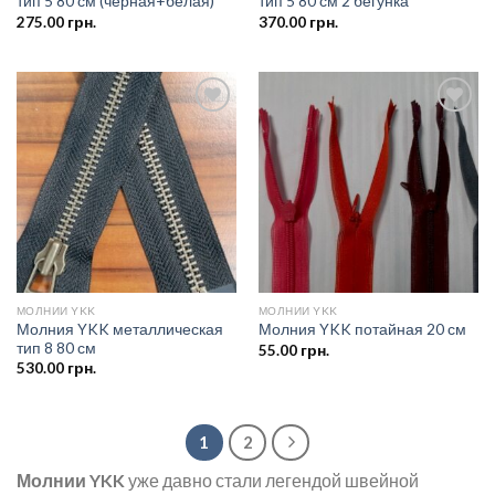
тип 5 80 см (чёрная+белая)
тип 5 80 см 2 бегунка
275.00
грн.
370.00
грн.
Добавить
Добавить
в список
в список
желаний
желаний
МОЛНИИ YKK
МОЛНИИ YKK
Молния YKK металлическая
Молния YKK потайная 20 см
тип 8 80 см
55.00
грн.
530.00
грн.
1
2
Молнии YKK
уже давно стали легендой швейной