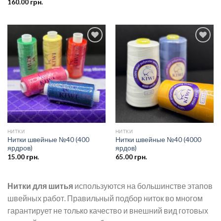
160.00
грн.
Добавить
Добавить
в список
в список
желаний
желаний
НИТКИ
НИТКИ
Нитки швейные №40 (400
Нитки швейные №40 (4000
ярдров)
ярдов)
15.00
грн.
65.00
грн.
Нитки для шитья
используются на большинстве этапов
швейных работ. Правильный подбор ниток во многом
гарантирует не только качество и внешний вид готовых