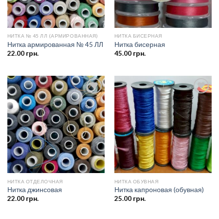
НИТКА № 45 ЛЛ (АРМИРОВАННАЯ)
НИТКА БИСЕРНАЯ
Нитка армированная № 45 ЛЛ
Нитка бисерная
22.00
грн.
45.00
грн.
Добавить
Добавить
в список
в список
желаний
желаний
НИТКА ОТДЕЛОЧНАЯ
НИТКА ОБУВНАЯ
Нитка джинсовая
Нитка капроновая (обувная)
22.00
грн.
25.00
грн.