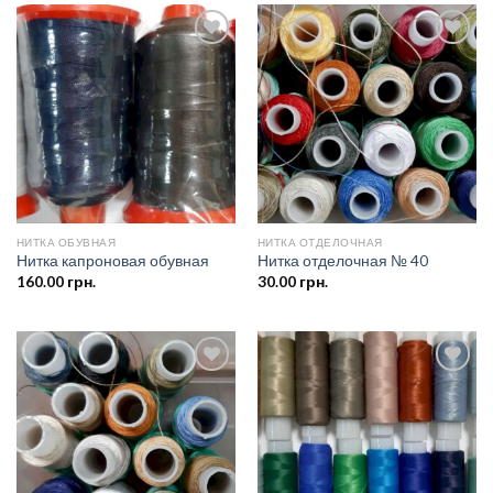
Добавить
Добавить
в список
в список
желаний
желаний
НИТКА ОБУВНАЯ
НИТКА ОТДЕЛОЧНАЯ
Нитка капроновая обувная
Нитка отделочная № 40
160.00
грн.
30.00
грн.
Добавить
Добавить
в список
в список
желаний
желаний