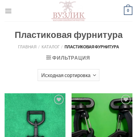
Skip
0
to
content
Пластиковая фурнитура
ГЛАВНАЯ
/
КАТАЛОГ
/
ПЛАСТИКОВАЯ ФУРНИТУРА
ФИЛЬТРАЦИЯ
Добавить
Добавить
в список
в список
желаний
желаний