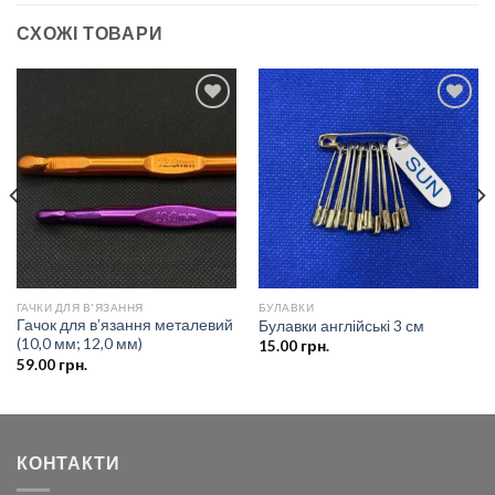
СХОЖІ ТОВАРИ
Додати
Додати
до
до
списку
списку
бажань
бажань
ГАЧКИ ДЛЯ В'ЯЗАННЯ
БУЛАВКИ
Гачок для вʼязання металевий
Булавки англійські 3 см
(10,0 мм; 12,0 мм)
15.00
грн.
59.00
грн.
КОНТАКТИ