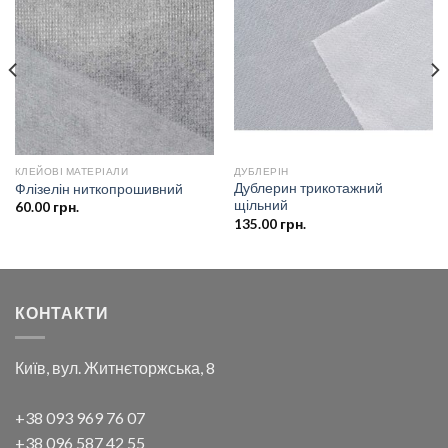
Додати
Додати
до
до
списку
списку
бажань
бажань
КЛЕЙОВІ МАТЕРІАЛИ
ДУБЛЕРІН
Дублерин трикотажний
Флізелін ниткопрошивний
щільний
60.00
грн.
135.00
грн.
КОНТАКТИ
Київ, вул. Житнєторжська, 8
+38 093 969 76 07
+38 096 587 42 55