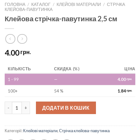
ГОЛОВНА
/
КАТАЛОГ
/
КЛЕЙОВІ МАТЕРІАЛИ
/
СТРІЧКА
КЛЕЙОВА-ПАВУТИНКА
Клейова стрічка-павутинка 2,5 см
4.00
грн.
КІЛЬКІСТЬ
СКИДКА (%)
ЦІНА
1 - 99
—
4.00
грн.
100+
54 %
1.84
грн.
Клейова стрічка-павутинка 2,5 см quantity
ДОДАТИ В КОШИК
Категорії:
Клейові матеріали
,
Стрічка клейова-павутинка