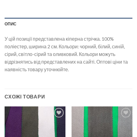
ОПИС
У цій позиції представлена кіперна стрічка. 100%
поліестер, ширина 2 см. Кольори: чорний, білий, синій,
сірий, світло-сірий та оливковий. Кольори можуть
відрізнятись від представлених на сайті. Оптові ціни та
наявність товару уточнюйте.
СХОЖІ ТОВАРИ
Додати
Додати
до
до
списку
списку
бажань
бажань