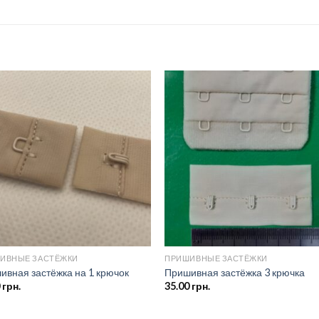
Добавить
Добав
в список
в спис
желаний
желан
ИВНЫЕ ЗАСТЁЖКИ
ПРИШИВНЫЕ ЗАСТЁЖКИ
ивная застёжка на 1 крючок
Пришивная застёжка 3 крючка
0
грн.
35.00
грн.