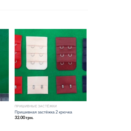
ить
Добавить
ок
в список
ий
желаний
ПРИШИВНЫЕ ЗАСТЁЖКИ
Пришивная застёжка 2 крючка
32.00
грн.