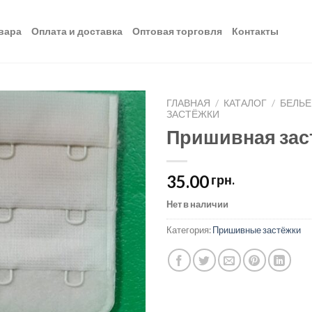
вара
Оплата и доставка
Оптовая торговля
Контакты
ГЛАВНАЯ
/
КАТАЛОГ
/
БЕЛЬЕ
ЗАСТЁЖКИ
Пришивная зас
Добавить
в список
желаний
35.00
грн.
Нет в наличии
Категория:
Пришивные застёжки