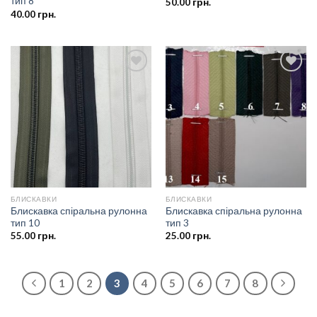
тип 8
50.00
грн.
40.00
грн.
Додати
Додати
до
до
списку
списку
бажань
бажань
БЛИСКАВКИ
БЛИСКАВКИ
Блискавка спіральна рулонна
Блискавка спіральна рулонна
тип 10
тип 3
55.00
грн.
25.00
грн.
1
2
3
4
5
6
7
8