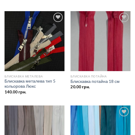
Додати
Додати
до
до
списку
списку
бажань
бажань
БЛИСКАВКА МЕТАЛЕВА
БЛИСКАВКА ПОТАЙНА
Блискавка металева тип 5
Блискавка потайна 18 см
кольорова Люкс
20.00
грн.
140.00
грн.
Додати
Додати
до
до
списку
списку
бажань
бажань