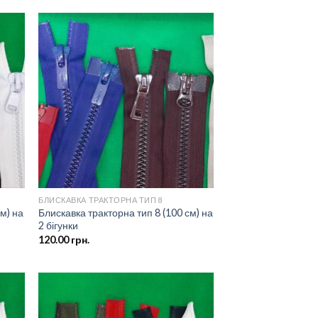
ати
Додати
о
до
ску
списку
ань
бажань
БЛИСКАВКА ТРАКТОРНА ТИП 8
см) на
Блискавка тракторна тип 8 (100 см) на
2 бігунки
120.00
грн.
ати
Додати