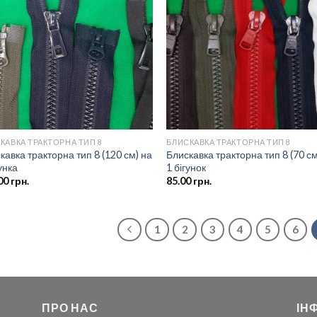
до
д
списку
спи
бажань
баж
КАВКА ТРАКТОРНА ТИП 8
БЛИСКАВКА ТРАКТОРНА ТИП 8
кавка тракторна тип 8 (120 см) на
Блискавка тракторна тип 8 (70 см
унка
1 бігунок
00
грн.
85.00
грн.
1
2
3
4
5
6
ПРО НАС
ІН