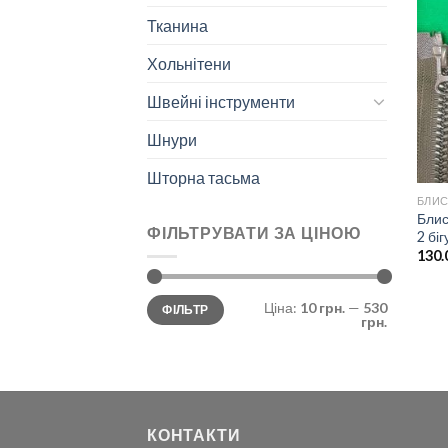
Тканина
Хольнітени
Швейні інструменти
Шнури
Шторна тасьма
БЛИС
Блис
ФІЛЬТРУВАТИ ЗА ЦІНОЮ
2 біг
130.
Min
Max
Ціна:
10 грн.
—
530
ФІЛЬТР
price
price
грн.
КОНТАКТИ