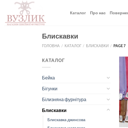
Skip
to
Каталог
Про нас
Поверне
content
Блискавки
ГОЛОВНА
/
КАТАЛОГ
/
БЛИСКАВКИ
/
PAGE 7
КАТАЛОГ
Бейка
Бігунки
Білизняна фурнітура
Блискавки
Блискавка джинсова
Блискавка металева