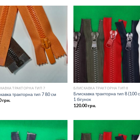
Додати
Дод
до
д
списку
спи
бажань
баж
КАВКА ТРАКТОРНА ТИП 7
БЛИСКАВКА ТРАКТОРНА ТИП 8
Блискавка тракторна тип 8 (100 
кавка тракторна тип 7 80 см
1 бігунок
0
грн.
120.00
грн.
Додати
Дод