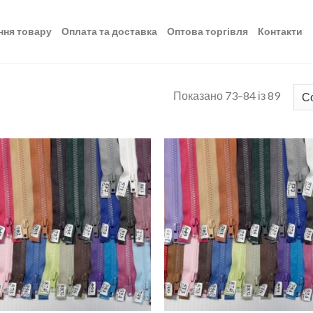
ння товару
Оплата та доставка
Оптова торгівля
Контакти
Показано 73–84 із 89
Додати
Дод
до
д
списку
спи
бажань
баж