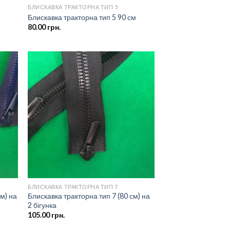
БЛИСКАВКА ТРАКТОРНА ТИП 5
Блискавка тракторна тип 5 90 см
80.00
грн.
ати
Додати
о
до
ску
списку
ань
бажань
БЛИСКАВКА ТРАКТОРНА ТИП 7
см) на
Блискавка тракторна тип 7 (80 см) на
2 бігунка
105.00
грн.