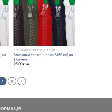
о
до
ску
списку
ань
бажань
БЛИСКАВКА ТРАКТОРНА ТИП 8
) на
Блискавка тракторна тип 8 (80 см) на
1 бігунок
95.00
грн.
7
8
ФОРМАЦІЯ