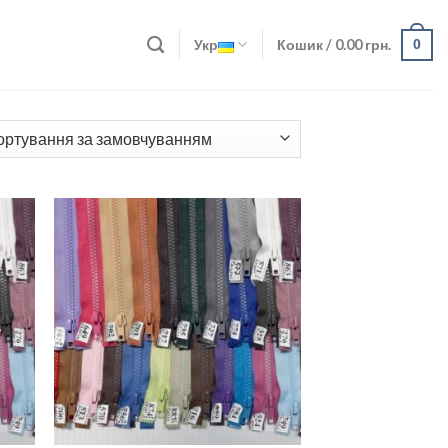
Укр
Кошик /
0.00
грн.
0
ати
Додати
о
до
ску
списку
ань
бажань