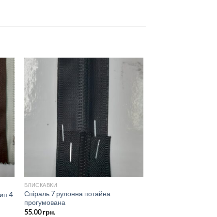
ати
Додати
о
до
ску
списку
ань
бажань
БЛИСКАВКИ
Спіраль 7 рулонна потайна
ип 4
прогумована
55.00
грн.