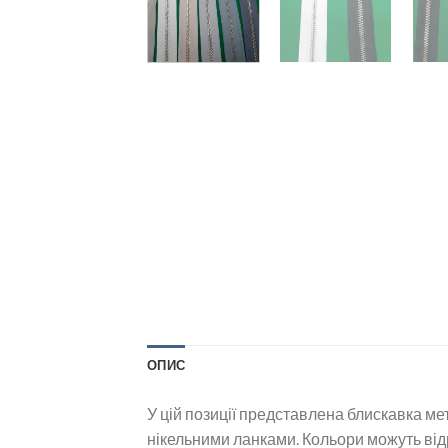
ОПИС
У цій позиції представлена блискавка мет
нікельними ланками. Кольори можуть відр