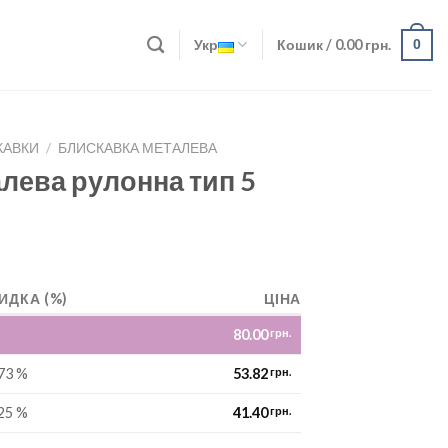
Укр
Кошик /
0.00
грн.
0
КАВКИ
/
БЛИСКАВКА МЕТАЛЕВА
лева рулонна тип 5
ИДКА (%)
ЦІНА
80.00
грн.
73 %
53.82
грн.
25 %
41.40
грн.