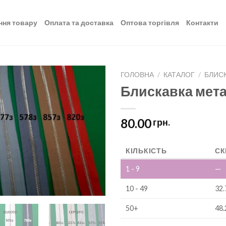
ння товару
Оплата та доставка
Оптова торгівля
Контакти
ГОЛОВНА
/
КАТАЛОГ
/
БЛИС
Блискавка мета
Додати
до
списку
80.00
грн.
бажань
КІЛЬКІСТЬ
СК
1 - 9
—
10 - 49
32.
50+
48.