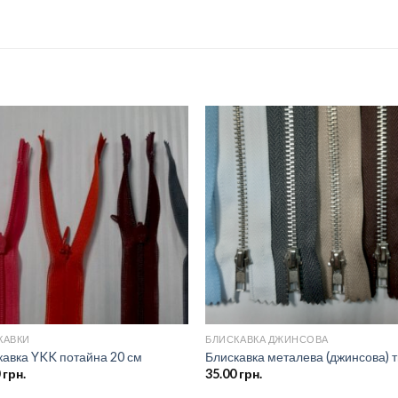
Додати
Дод
до
д
списку
спи
бажань
баж
КАВКИ
БЛИСКАВКА ДЖИНСОВА
кавка YKK потайна 20 см
Блискавка металева (джинсова) т
0
грн.
35.00
грн.