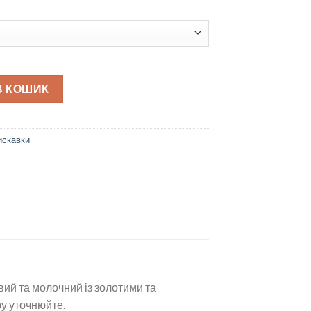
тип 5 quantity
В КОШИК
искавки
евий та молочний із золотими та
ру уточнюйте.