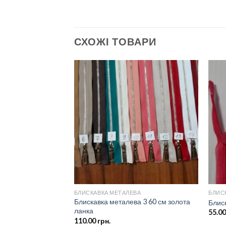
СХОЖІ ТОВАРИ
Додати
Додати
до
до
списку
списку
бажань
бажань
БЛИСКАВКА МЕТАЛЕВА
БЛИС
алева тип 8 (80
Блискавка металева 3 60 см золота
Блис
ланка
55.0
110.00
грн.