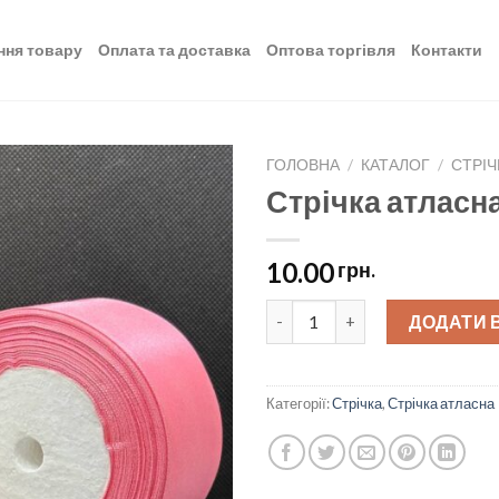
ння товару
Оплата та доставка
Оптова торгівля
Контакти
ГОЛОВНА
/
КАТАЛОГ
/
СТРІЧ
Стрічка атласна
Додати
до
списку
10.00
грн.
бажань
Стрічка атласна 5 см quantity
ДОДАТИ 
Категорії:
Стрічка
,
Стрічка атласна