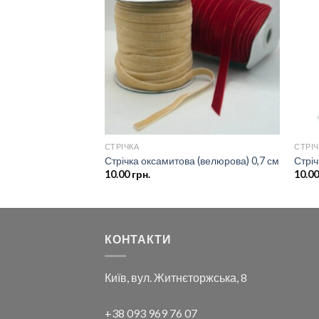
до
до
списку
списку
бажань
бажань
СТРІЧКА
СТРІЧ
а (велюрова) 1 см
Стрічка оксамитова (велюрова) 0,7 см
Стріч
10.00
грн.
10.0
КОНТАКТИ
Київ, вул. Житнєторжська, 8
+38 093 969 76 07