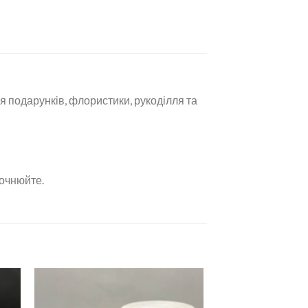
 подарунків, флористики, рукоділля та
точнюйте.
ати
Додати