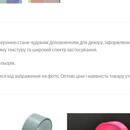
верхнею стане чудовим доповненням для декору, оформлення
яку текстуру та широкий спектр застосування.
ольорів.
ся від зображення на фото. Оптові ціни і наявність товару у
Додати
Дод