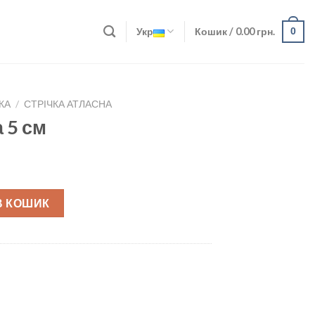
Укр
Кошик /
0.00
грн.
0
КА
/
СТРІЧКА АТЛАСНА
 5 см
В КОШИК