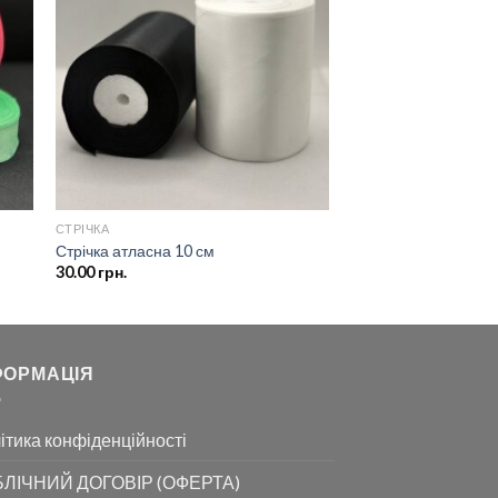
о
до
ску
списку
ань
бажань
СТРІЧКА
Стрічка атласна 10 см
30.00
грн.
ФОРМАЦІЯ
ітика конфіденційності
ЛІЧНИЙ ДОГОВІР (ОФЕРТА)