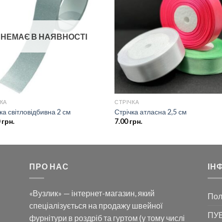
до
д
списку
спи
бажань
баж
НЕМАЄ В НАЯВНОСТІ
КА
СТРІЧКА
ка світловідбивна 2 см
Стрічка атласна 2,5 см
0
грн.
7.00
грн.
ПРО НАС
ІН
«Вузлик» — інтернет-магазин, який
Пол
спеціалізується на продажу швейної
ПУБ
фурнітури в роздріб та гуртом (у тому числі