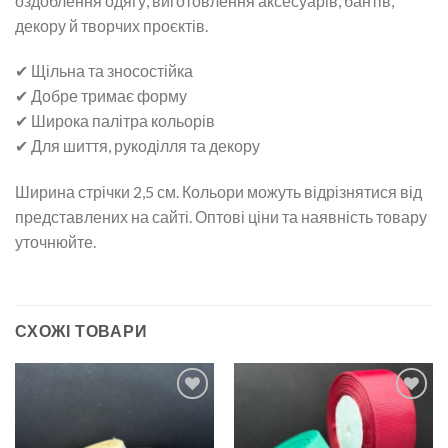
оздоблення одягу, виготовлення аксесуарів, бантів,
декору й творчих проєктів.
✔ Щільна та зносостійка
✔ Добре тримає форму
✔ Широка палітра кольорів
✔ Для шиття, рукоділля та декору
Ширина стрічки 2,5 см. Кольори можуть відрізнятися від
представлених на сайті. Оптові ціни та наявність товару
уточнюйте.
СХОЖІ ТОВАРИ
Додати
Додати
до
до
списку
списку