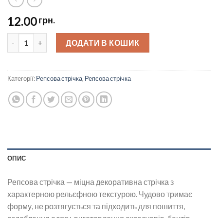
12.00
грн.
Репсова стрічка 2,5 см quantity
ДОДАТИ В КОШИК
Категорії:
Репсова стрічка
,
Репсова стрічка
ОПИС
Репсова стрічка — міцна декоративна стрічка з
характерною рельєфною текстурою. Чудово тримає
форму, не розтягується та підходить для пошиття,