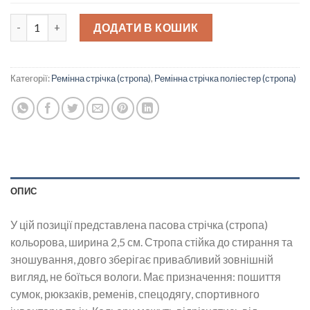
Ремінна стрічка (стропа) 2,5 см quantity
ДОДАТИ В КОШИК
Категорії:
Ремінна стрічка (стропа)
,
Ремінна стрічка поліестер (стропа)
ОПИС
У цій позиції представлена пасова стрічка (стропа)
кольорова, ширина 2,5 см. Стропа стійка до стирання та
зношування, довго зберігає привабливий зовнішній
вигляд, не боїться вологи. Має призначення: пошиття
сумок, рюкзаків, ременів, спецодягу, спортивного