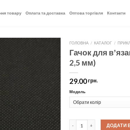
ння товару
Оплата та доставка
Оптова торгівля
Контакти
ГОЛОВНА
/
КАТАЛОГ
/
ПРИКЛ
Гачок для вʼяза
Додати
2,5 мм)
до
списку
бажань
29.00
грн.
Модель
Гачок для вʼязання металевий 
ДОДАТИ 