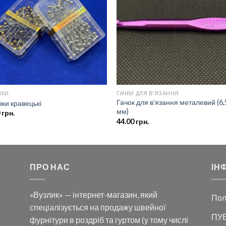
списку
спи
бажань
баж
ВКИ
ГАЧКИ ДЛЯ В'ЯЗАННЯ
Гачок для вʼязання металевий (6,
ки кравецькі
мм)
0
грн.
44.00
грн.
ПРО НАС
ІН
«Вузлик» — інтернет-магазин, який
Пол
спеціалізується на продажу швейної
ПУБ
фурнітури в роздріб та гуртом (у тому числі