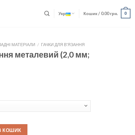
Укр
Кошик /
0.00
грн.
0
АДНІ МАТЕРІАЛИ
/
ГАЧКИ ДЛЯ В'ЯЗАННЯ
ння металевий (2,0 мм;
(2,0 мм; 2,5 мм) quantity
В КОШИК