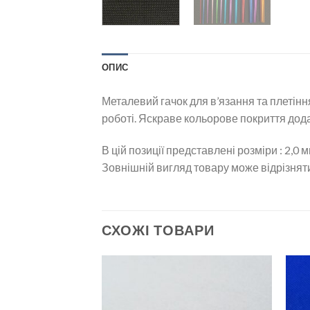
ОПИС
Металевий гачок для в’язання та плетінн
роботі. Яскраве кольорове покриття дод
В цій позиції представлені розміри : 2,0 м
Зовнішній вигляд товару може відрізняти
СХОЖІ ТОВАРИ
Додати
Додати
до
до