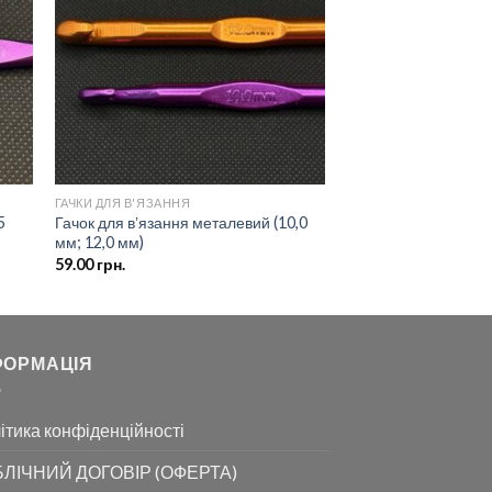
ску
списку
ань
бажань
ГАЧКИ ДЛЯ В'ЯЗАННЯ
5
Гачок для вʼязання металевий (10,0
мм; 12,0 мм)
59.00
грн.
ФОРМАЦІЯ
ітика конфіденційності
ЛІЧНИЙ ДОГОВІР (ОФЕРТА)