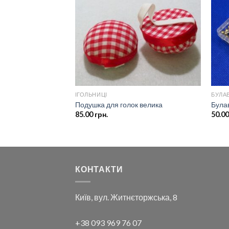
списку
списку
бажань
бажань
Я
ІГОЛЬНИЦІ
БУЛА
я металевий (9,0
Подушка для голок велика
Булав
85.00
грн.
50.0
КОНТАКТИ
Київ, вул. Житнєторжська, 8
+38 093 969 76 07