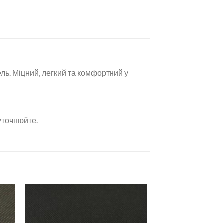
ель. Міцний, легкий та комфортний у
уточнюйте.
ати
Додати
о
до