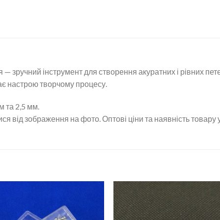
я — зручний інструмент для створення акуратних і рівних пет
ає настрою творчому процесу.
м та 2,5 мм.
ся від зображення на фото. Оптові ціни та наявність товару 
Додати
Дод
до
д