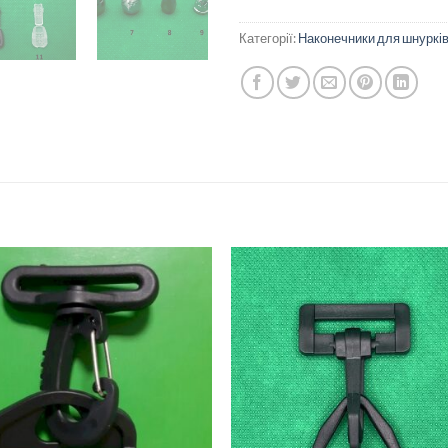
Категорії:
Наконечники для шнуркі
Додати
Дод
до
д
списку
спи
бажань
баж