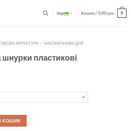
Укр
Кошик /
0.00
грн.
0
ТИКОВА ФУРНІТУРА
/
НАКОНЕЧНИКИ ДЛЯ
 шнурки пластикові
икові quantity
В КОШИК