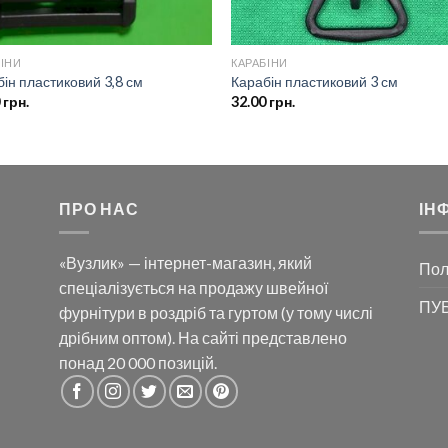
БІНИ
КАРАБІНИ
ін пластиковий 3,8 см
Карабін пластиковий 3 см
0
грн.
32.00
грн.
ПРО НАС
ІН
«Вузлик» — інтернет-магазин, який
Пол
спеціалізується на продажу швейної
ПУБ
фурнітури в роздріб та гуртом (у тому числі
дрібним оптом). На сайті представлено
понад 20 000 позицій.