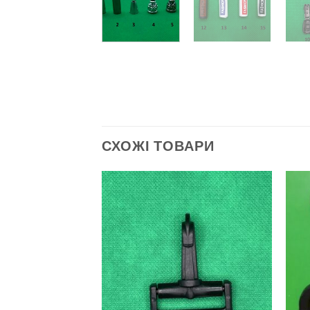
СХОЖІ ТОВАРИ
Додати
Додати
до
до
списку
списку
бажань
бажань