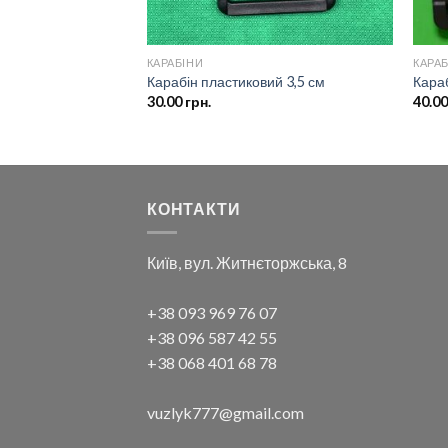
ТУРА
КАРАБІНИ
КАРА
ва 3,8 см
Карабін пластиковий 3,5 см
Караб
30.00
грн.
40.0
КОНТАКТИ
Київ, вул. Житнєторжська, 8
+38 093 969 76 07
+38 096 587 42 55
+38 068 401 68 78
vuzlyk777@gmail.com