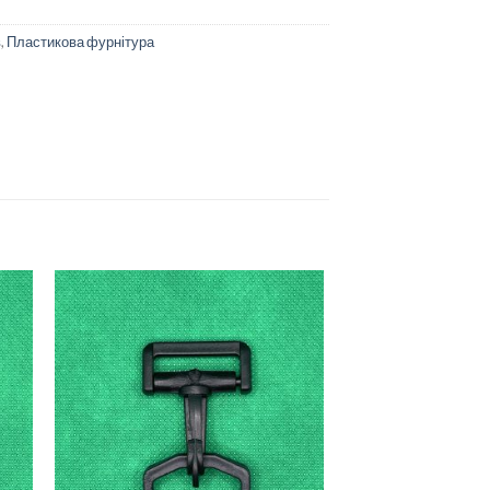
в
,
Пластикова фурнітура
ати
Додати
о
до
ску
списку
ань
бажань