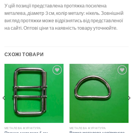
У цій позиції представлена протяжка посилена
металева, діаметр 3 см, колір металу: нікель. Зовнішній
вигляд протяжки може відрізнятись від представленої
на сайті. Оптові ціни та наявність товару уточнюйте.
СХОЖІ ТОВАРИ
Додати
Додати
до
до
списку
списку
бажань
бажань
МЕТАЛЕВА ФУРНІТУРА
МЕТАЛЕВА ФУРНІТУРА
Рамка металева напівкругла
Пряжка металева 5 см