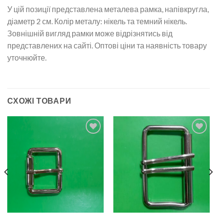
У цій позиції представлена металева рамка, напівкругла,
діаметр 2 см. Колір металу: нікель та темний нікель.
Зовнішній вигляд рамки може відрізнятись від
представлених на сайті. Оптові ціни та наявність товару
уточнюйте.
СХОЖІ ТОВАРИ
Додати
Додати
до
до
списку
списку
бажань
бажань