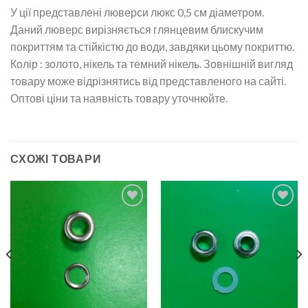
У ції представлені люверси люкс 0,5 см діаметром.
Даний люверс вирізняється глянцевим блискучим
покриттям та стійкістю до води, завдяки цьому покриттю.
Колір : золото, нікель та темний нікель. Зовнішній вигляд
товару може відрізнятись від представленого на сайті.
Оптові ціни та наявність товару уточнюйте.
СХОЖІ ТОВАРИ
Додати
Додати
до
до
списку
списку
бажань
бажань