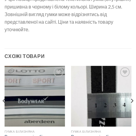
пришивна в чорному і білому кольорі. Ширина 2,5 см.
Зовнішній вигляд гумки може відрізнятись від
представленої на сайті. Ціни та наявність товару
уточнюйте.
СХОЖІ ТОВАРИ
Додати
Додати
до
до
списку
списку
бажань
бажань
ГУМКА БІЛИЗНЯНА
ГУМКА БІЛИЗНЯНА