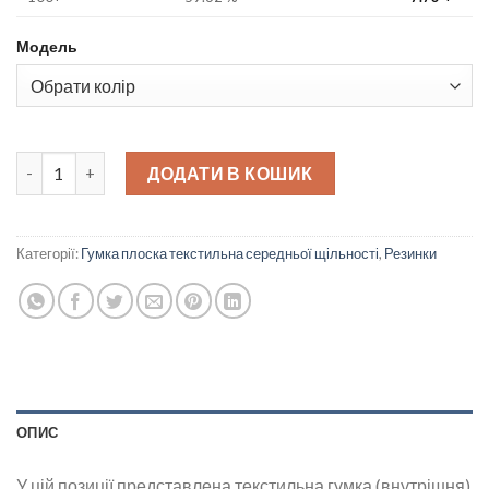
Модель
Резинка текстильна внутрішня 2,5 см quantity
ДОДАТИ В КОШИК
Категорії:
Гумка плоска текстильна середньої щільності
,
Резинки
ОПИС
У цій позиції представлена текстильна гумка (внутрішня)