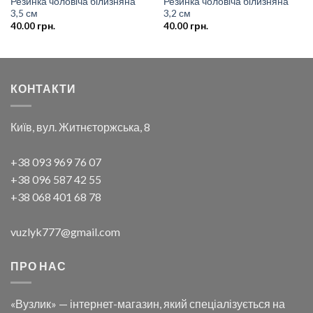
Резинка чоловіча білизняна
Резинка чоловіча білизняна
3,5 см
3,2 см
40.00
грн.
40.00
грн.
КОНТАКТИ
Київ, вул. Житнєторжська, 8
+38 093 969 76 07
+38 096 587 42 55
+38 068 401 68 78
vuzlyk777@gmail.com
ПРО НАС
«Вузлик» — інтернет-магазин, який спеціалізується на