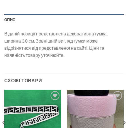
ОПИС
В даній позиції представлена декоративна гумка,
ширина 3,8 см. Зовнішній вигляд гумки може
відрізнятися від представленої на сайті. Ціни та
наявність товару уточнюйте.
СХОЖІ ТОВАРИ
Додати
Додати
до
до
списку
списку
бажань
бажань