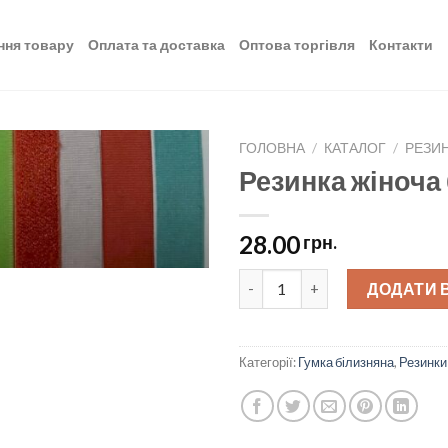
ння товару
Оплата та доставка
Оптова торгівля
Контакти
ГОЛОВНА
/
КАТАЛОГ
/
РЕЗИ
Резинка жіноча 
Додати
до
списку
28.00
грн.
бажань
Резинка жіноча білизняна 1,5 
ДОДАТИ 
Категорії:
Гумка білизняна
,
Резинки