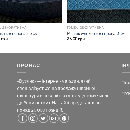
А-ДЕКОРАТИВНА
ГУМКА-ДЕКОРАТИВНА
ка кольорова 2,5 см
Резинка-декор кольорова 3 см
0
грн.
36.00
грн.
ПРО НАС
ІН
«Вузлик» — інтернет-магазин, який
Пол
спеціалізується на продажу швейної
ПУБ
фурнітури в роздріб та гуртом (у тому числі
дрібним оптом). На сайті представлено
понад 20 000 позицій.