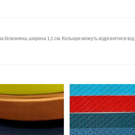
а білизняна, ширина 1,5 см. Кольори можуть відрізнятися від
Додати
Дод
до
д
списку
спи
бажань
баж