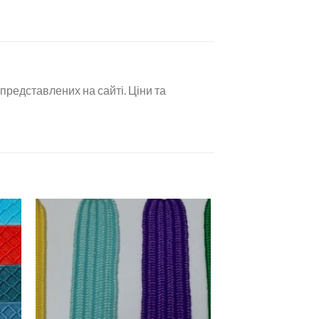
 представлених на сайті. Ціни та
ати
Додати
о
до
ску
списку
ань
бажань