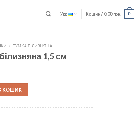
Укр
Кошик /
0.00
грн.
0
НКИ
/
ГУМКА БІЛИЗНЯНА
білизняна 1,5 см
см quantity
В КОШИК