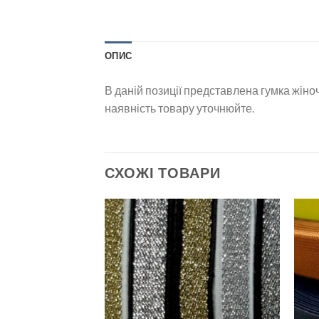
ОПИС
В даній позиції представлена гумка жіноч
наявність товару уточнюйте.
СХОЖІ ТОВАРИ
Додати
Додати
до
до
списку
списку
бажань
бажань