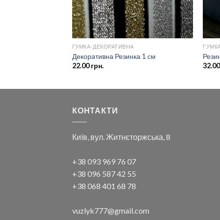
ГУМКА-ДЕКОРАТИВНА
ГУМК
лизняна 1,2-1,5 см
Декоративна Резинка 1 см
Резин
22.00
грн.
32.0
КОНТАКТИ
Київ, вул. Житнєторжська, 8
+38 093 969 76 07
+38 096 587 42 55
+38 068 401 68 78
vuzlyk777@gmail.com