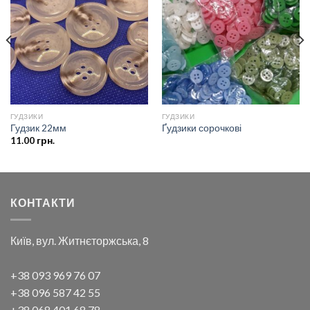
Додати
Додати
до
до
списку
списку
бажань
бажань
ГУДЗИКИ
ГУДЗИКИ
Гудзик 22мм
Ґудзики сорочкові
11.00
грн.
КОНТАКТИ
Київ, вул. Житнєторжська, 8
+38 093 969 76 07
+38 096 587 42 55
+38 068 401 68 78