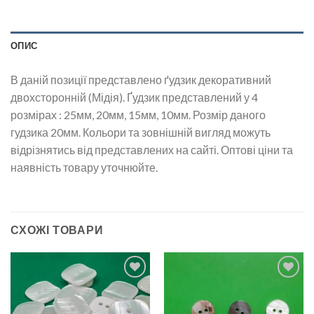
ОПИС
В даній позиції представлено ґудзик декоративний
двохсторонній (Мідія). Ґудзик представлений у 4
розмірах : 25мм, 20мм, 15мм, 10мм. Розмір даного
гудзика 20мм. Кольори та зовнішній вигляд можуть
відрізнятись від представлених на сайті. Оптові ціни та
наявність товару уточнюйте.
СХОЖІ ТОВАРИ
Додати
Додати
до
до
списку
списку