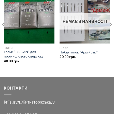
Додати
Додати
до
до
списку
списку
бажань
бажань
НЕМАЄ В НАЯВНОСТІ
ГОЛКИ
ГОЛКИ
Голки “ORGAN” для
Набір голок “Армійські”
промислового оверлоку
20.00
грн.
40.00
грн.
КОНТАКТИ
Київ, вул. Житнєторжська, 8