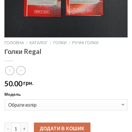
ГОЛОВНА
/
КАТАЛОГ
/
ГОЛКИ
/
РУЧНІ ГОЛКИ
Голки Regal
50.00
грн.
Модель
Голки Regal quantity
ДОДАТИ В КОШИК