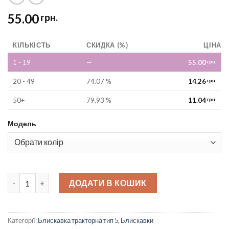
55.00
грн.
КІЛЬКІСТЬ
СКИДКА (%)
ЦІНА
1 - 19
—
55.00
грн.
20 - 49
74.07 %
14.26
грн.
50+
79.93 %
11.04
грн.
Модель
Блискавка тракторна тип 5 40 см quantity
ДОДАТИ В КОШИК
Категорії:
Блискавка тракторна тип 5
,
Блискавки