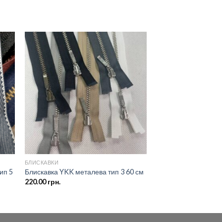
ати
Додати
о
до
ску
списку
ань
бажань
БЛИСКАВКИ
ип 5
Блискавка YKK металева тип 3 60 см
220.00
грн.