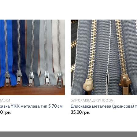
Додати
Дод
до
д
списку
спи
бажань
баж
КАВКИ
БЛИСКАВКА ДЖИНСОВА
кавка YKK металева тип 5 70 см
Блискавка металева (джинсова) т
00
грн.
35.00
грн.