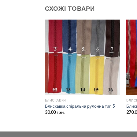
СХОЖІ ТОВАРИ
Додати
Додати
до
до
списку
списку
бажань
бажань
БЛИСКАВКИ
БЛИС
 спіральна тип 8
Блискавка спіральна рулонна тип 5
Блис
30.00
грн.
270.