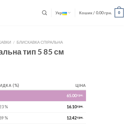
Укр
Кошик /
0.00
грн.
0
КАВКИ
/
БЛИСКАВКА СПІРАЛЬНА
альна тип 5 85 см
ИДКА (%)
ЦІНА
65.00
грн.
23 %
16.10
грн.
89 %
12.42
грн.