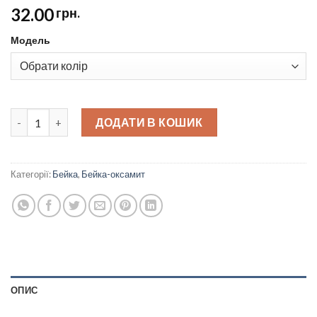
32.00
грн.
Модель
Бейка оксамитова стрейчева 2,0 см quantity
ДОДАТИ В КОШИК
Категорії:
Бейка
,
Бейка-оксамит
ОПИС