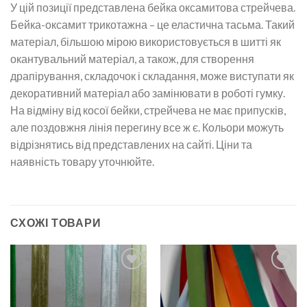
У цій позиції представлена бейка оксамитова стрейчева.
Бейка-оксамит трикотажна – це еластична тасьма. Такий
матеріал, більшою мірою використовується в шитті як
окантувальний матеріал, а також, для створення
драпірування, складочок і складання, може виступати як
декоративний матеріал або замінювати в роботі гумку.
На відміну від косої бейки, стрейчева не має припусків,
але поздовжня лінія перегину все ж є. Кольори можуть
відрізнятись від представлених на сайті. Ціни та
наявність товару уточнюйте.
СХОЖІ ТОВАРИ
Додати
Додати
до
до
списку
списку