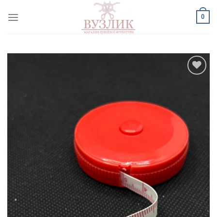
Skip
0
to
content
Добавить
в список
желаний