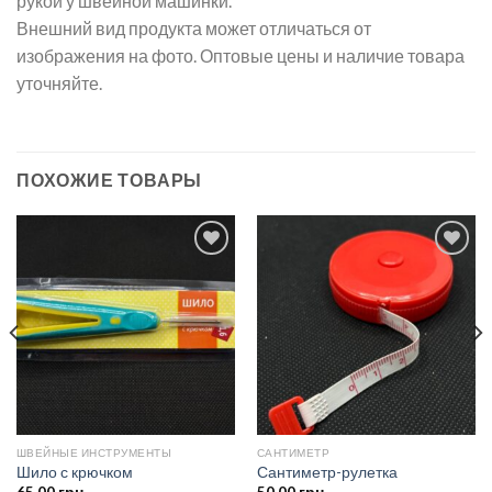
рукой у швейной машинки.
Внешний вид продукта может отличаться от
изображения на фото. Оптовые цены и наличие товара
уточняйте.
ПОХОЖИЕ ТОВАРЫ
Добавить
Добавить
в список
в список
желаний
желаний
ШВЕЙНЫЕ ИНСТРУМЕНТЫ
САНТИМЕТР
Шило с крючком
Сантиметр-рулетка
65.00
грн.
50.00
грн.