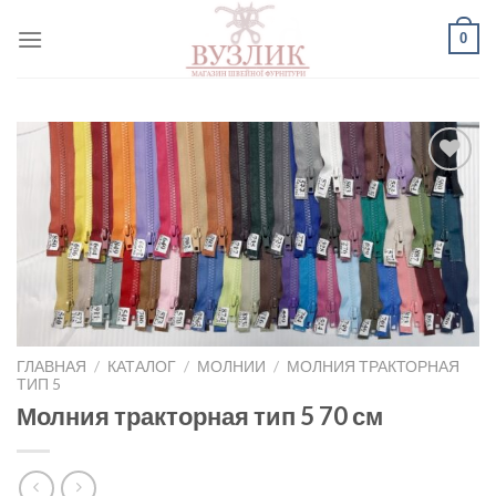
Skip
0
to
content
Добавить
в список
желаний
ГЛАВНАЯ
/
КАТАЛОГ
/
МОЛНИИ
/
МОЛНИЯ ТРАКТОРНАЯ
ТИП 5
Молния тракторная тип 5 70 см