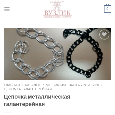
Skip
0
to
content
Добавить
в список
желаний
ГЛАВНАЯ
/
КАТАЛОГ
/
МЕТАЛЛИЧЕСКАЯ ФУРНИТУРА
/
ЦЕПОЧКА ГАЛАНТЕРЕЙНАЯ
Цепочка металлическая
галантерейная