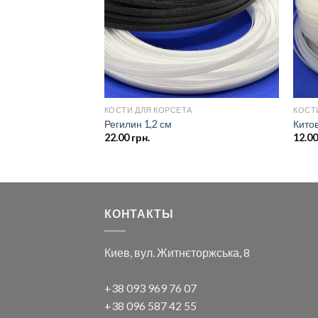
А
КОСТИ ДЛЯ КОРСЕТА
КОСТ
Регилин 1,2 см
Кито
22.00
грн.
12.0
КОНТАКТЫ
Киев, вул. Житнєторжська, 8
+38 093 969 76 07
+38 096 587 42 55