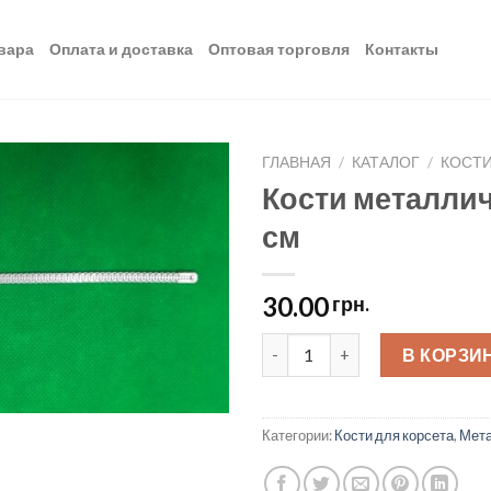
вара
Оплата и доставка
Оптовая торговля
Контакты
ГЛАВНАЯ
/
КАТАЛОГ
/
КОСТИ
Кости металлич
Добавить
см
в список
желаний
30.00
грн.
Кости металлические для корс
В КОРЗИ
Категории:
Кости для корсета
,
Мета