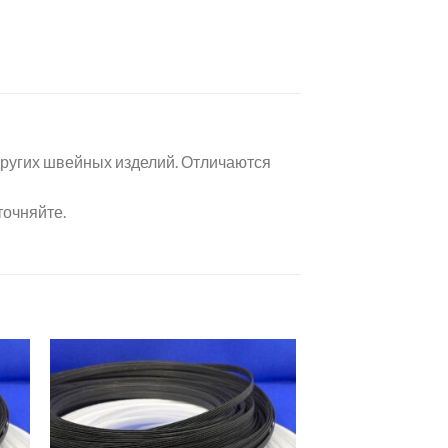
других швейных изделий. Отличаются
точняйте.
ить
Добавить
ок
в список
ий
желаний