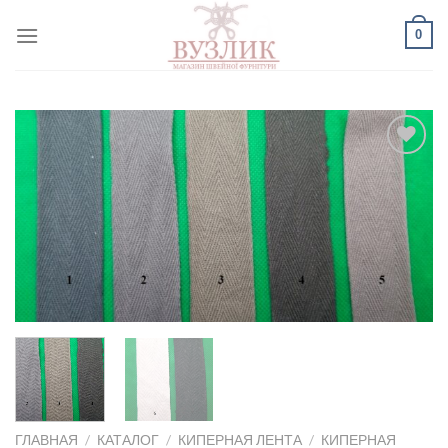
Skip
0
to
content
Добавить
в список
желаний
ГЛАВНАЯ
/
КАТАЛОГ
/
КИПЕРНАЯ ЛЕНТА
/
КИПЕРНАЯ