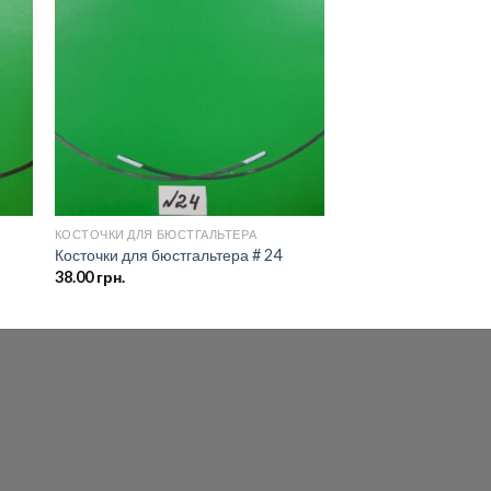
ить
Добавить
ок
в список
ий
желаний
КОСТОЧКИ ДЛЯ БЮСТГАЛЬТЕРА
5
Косточки для бюстгальтера # 24
38.00
грн.