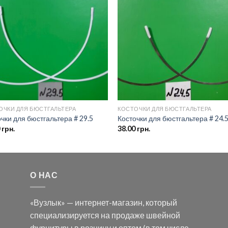
Добавить
Добав
в список
в спис
желаний
желан
ОЧКИ ДЛЯ БЮСТГАЛЬТЕРА
КОСТОЧКИ ДЛЯ БЮСТГАЛЬТЕРА
чки для бюстгальтера # 29.5
Косточки для бюстгальтера # 24.
0
грн.
38.00
грн.
О НАС
«Вузлык» — интернет-магазин, который
специализируется на продаже швейной
фурнитуры в розницу и оптом (в том числе