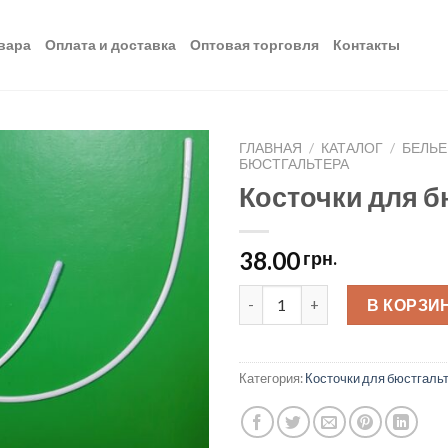
вара
Оплата и доставка
Оптовая торговля
Контакты
ГЛАВНАЯ
/
КАТАЛОГ
/
БЕЛЬЕ
БЮСТГАЛЬТЕРА
Косточки для б
Добавить
в список
желаний
38.00
грн.
Косточки для бюстгальтера # 
В КОРЗИ
Категория:
Косточки для бюстгаль