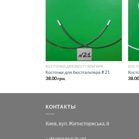
Добавить
Добавить
в список
в список
желаний
желаний
ТГАЛЬТЕРА
КОСТОЧКИ ДЛЯ БЮСТГАЛЬТЕРА
КОСТ
гальтера # 23.5
Косточки для бюстгальтера # 21
Косто
38.00
грн.
38.0
КОНТАКТЫ
Киев, вул. Житнєторжська, 8
+38 093 969 76 07