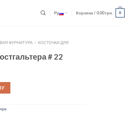
Ру
Корзина /
0.00
грн.
0
ВАЯ ФУРНИТУРА
/
КОСТОЧКИ ДЛЯ
юстгальтера # 22
22 quantity
НУ
тера