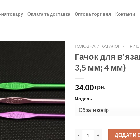
ння товару
Оплата та доставка
Оптова торгівля
Контакти
ГОЛОВНА
/
КАТАЛОГ
/
ПРИКЛ
Гачок для вʼяза
Додати
3,5 мм; 4 мм)
до
списку
бажань
34.00
грн.
Модель
Гачок для вʼязання металевий 
ДОДАТИ 