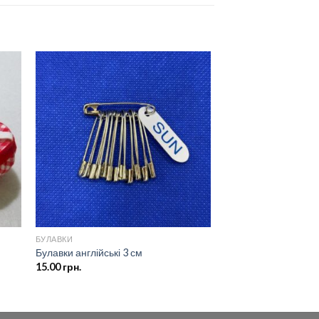
ати
Додати
о
до
ску
списку
ань
бажань
БУЛАВКИ
Булавки англійські 3 см
15.00
грн.