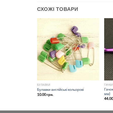
СХОЖІ ТОВАРИ
Додати
Додати
до
до
списку
списку
бажань
бажань
БУЛАВКИ
ГАЧКИ
Гачок
Булавки англійські кольорові
мм)
10.00
грн.
44.0