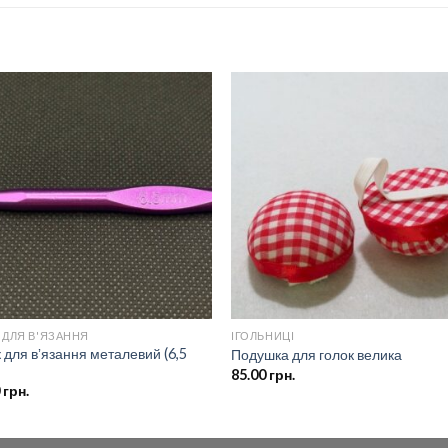
Додати
Дод
до
д
списку
спи
бажань
баж
 ДЛЯ В'ЯЗАННЯ
ІГОЛЬНИЦІ
 для вʼязання металевий (6,5
Подушка для голок велика
85.00
грн.
0
грн.