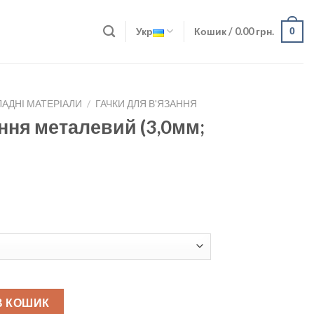
Укр
Кошик /
0.00
грн.
0
АДНІ МАТЕРІАЛИ
/
ГАЧКИ ДЛЯ В'ЯЗАННЯ
ння металевий (3,0мм;
(3,0мм; 3,5 мм; 4 мм) quantity
В КОШИК