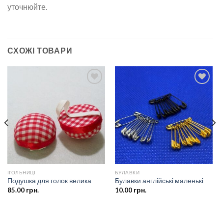
уточнюйте.
СХОЖІ ТОВАРИ
Додати
Додати
до
до
списку
списку
бажань
бажань
ІГОЛЬНИЦІ
БУЛАВКИ
Подушка для голок велика
Булавки англійські маленькі
85.00
грн.
10.00
грн.