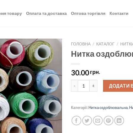
ння товару
Оплата та доставка
Оптова торгівля
Контакти
ГОЛОВНА
/
КАТАЛОГ
/
НИТК
Нитка оздоблю
Додати
до
списку
30.00
грн.
бажань
Нитка оздоблювальна № 40 q
ДОДАТИ 
Категорії:
Нитка оздоблювальна
,
Н