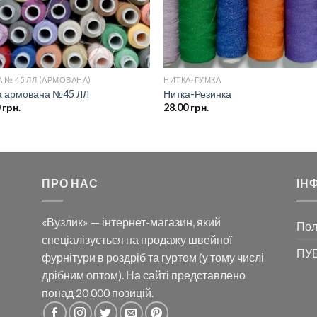
 № 45 ЛЛ (АРМОВАНА)
НИТКА-ГУМКА
а армована №45 ЛЛ
Нитка-Резинка
0
грн.
28.00
грн.
ПРО НАС
ІН
«Вузлик» — інтернет-магазин, який
Пол
спеціалізується на продажу швейної
ПУБ
фурнітури в роздріб та гуртом (у тому числі
дрібним оптом). На сайті представлено
понад 20 000 позицій.