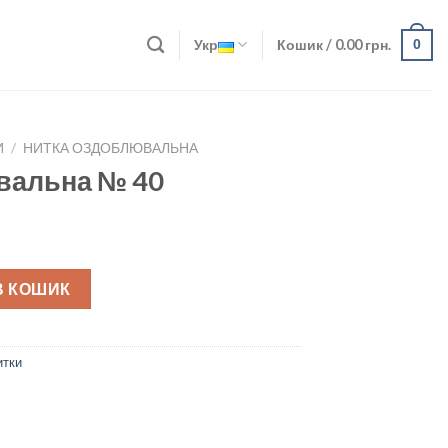
Укр
Кошик /
0.00
грн.
0
И
/
НИТКА ОЗДОБЛЮВАЛЬНА
вальна № 40
uantity
В КОШИК
итки