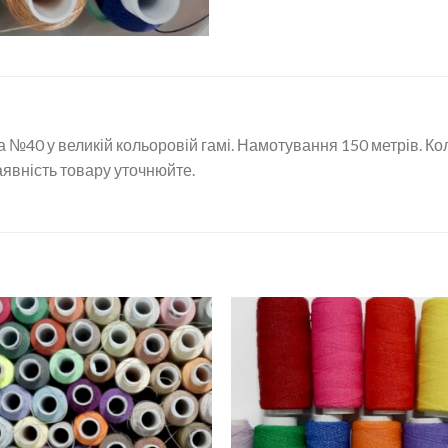
а №40 у великій кольоровій гамі. Намотування 150 метрів. Ко
аявність товару уточнюйте.
Додати
Дод
до
д
списку
спи
бажань
баж