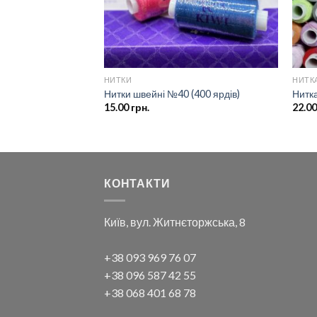
ЛЬНА
НИТКИ
НИТКА
Нитки швейні №40 (400 ярдів)
Нитк
15.00
грн.
22.0
КОНТАКТИ
Київ, вул. Житнєторжська, 8
+38 093 969 76 07
+38 096 587 42 55
+38 068 401 68 78