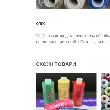
ОПИС
У цій позиції представлена нитка обробн
представлених на сайті. Оптові ціни та н
СХОЖІ ТОВАРИ
Додати
Додати
до
до
списку
списку
бажань
бажань