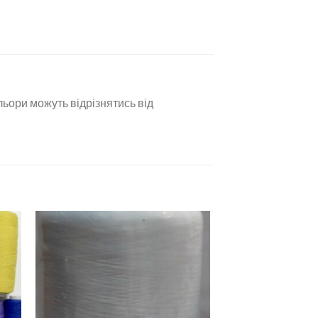
льори можуть відрізнятись від
ати
Додати
о
до
ску
списку
ань
бажань