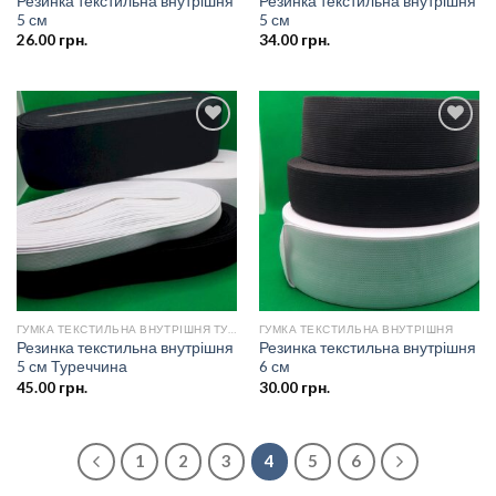
Резинка текстильна внутрішня
Резинка текстильна внутрішня
5 см
5 см
26.00
грн.
34.00
грн.
Додати
Додати
до
до
списку
списку
бажань
бажань
ГУМКА ТЕКСТИЛЬНА ВНУТРІШНЯ ТУРЕЧЧИНА
ГУМКА ТЕКСТИЛЬНА ВНУТРІШНЯ
Резинка текстильна внутрішня
Резинка текстильна внутрішня
5 см Туреччина
6 см
45.00
грн.
30.00
грн.
1
2
3
4
5
6