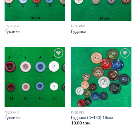
ГУДЗИКИ
ГУДЗИКИ
Ґудзики
Ґудзики
Додати
Додати
до
до
списку
списку
бажань
бажань
ГУДЗИКИ
ГУДЗИКИ
Ґудзики
Гудзики (№483) 18мм
10.00
грн.