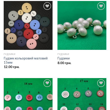
Додати
Додати
до
до
списку
списку
бажань
бажань
ГУДЗИКИ
ГУДЗИКИ
Гудзик кольоровий матовий
Гудзики
15мм
8.00
грн.
12.00
грн.
Додати
Додати
до
до
списку
списку
бажань
бажань