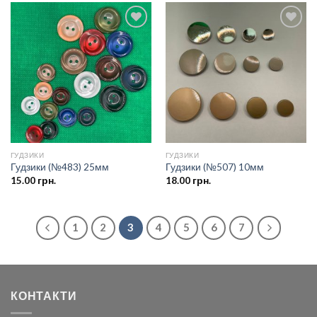
Додати
Додати
до
до
списку
списку
бажань
бажань
ГУДЗИКИ
ГУДЗИКИ
Гудзики (№483) 25мм
Гудзики (№507) 10мм
15.00
грн.
18.00
грн.
1
2
3
4
5
6
7
КОНТАКТИ